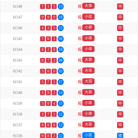
大单
61548
7
1
5
13
殺
中
小双
61547
9
9
0
18
殺
中
小单
61546
4
3
5
12
殺
中
小单
61545
7
0
1
08
殺
中
小单
61544
8
2
8
18
殺
中
大单
61543
0
7
2
09
殺
中
大单
61542
5
0
0
05
殺
中
大双
61541
5
7
5
17
殺
中
大单
61540
3
9
2
14
殺
中
小单
61539
5
6
4
15
殺
中
小单
61538
3
7
2
12
殺
中
大单
61537
0
6
6
12
殺
中
小双
61536
9
0
3
12
殺
错