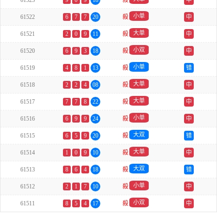
61523
9
0
9
18
殺
中
小单
61522
6
7
7
20
殺
中
大单
61521
2
0
9
11
殺
中
小双
61520
6
9
3
18
殺
中
小单
61519
4
8
1
13
殺
错
大单
61518
2
2
4
08
殺
中
大单
61517
7
7
8
22
殺
中
小单
61516
6
9
9
24
殺
中
大双
61515
6
5
9
20
殺
错
大单
61514
1
0
9
10
殺
中
大双
61513
8
6
4
18
殺
错
小单
61512
2
1
7
10
殺
中
小双
61511
8
5
4
17
殺
中