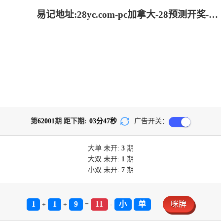
易记地址:28yc.com-pc加拿大-28预测开奖-加拿大28预测
第
62001
期 距下期:
03
分
47
秒
广告开关：
大单
未开:
3
期
大双
未开:
1
期
小双
未开:
7
期
1
1
9
11
小
单
咪牌
+
+
=
-