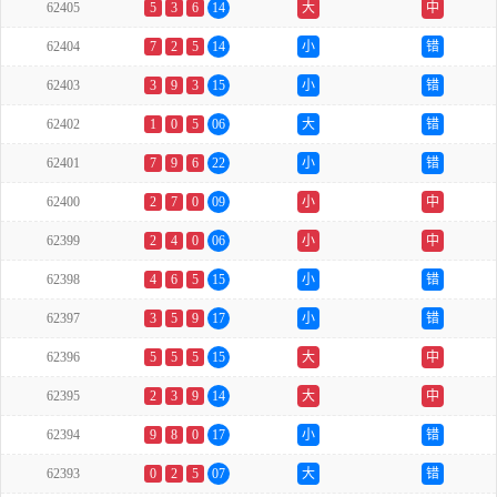
62405
5
3
6
14
大
中
62404
7
2
5
14
小
错
62403
3
9
3
15
小
错
62402
1
0
5
06
大
错
62401
7
9
6
22
小
错
62400
2
7
0
09
小
中
62399
2
4
0
06
小
中
62398
4
6
5
15
小
错
62397
3
5
9
17
小
错
62396
5
5
5
15
大
中
62395
2
3
9
14
大
中
62394
9
8
0
17
小
错
62393
0
2
5
07
大
错