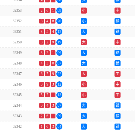
62354
4
3
1
08
大
错
62353
2
6
1
09
小
中
62352
8
4
8
20
小
错
62351
3
5
4
12
大
错
62350
8
2
9
19
大
中
62349
3
2
1
06
大
错
62348
4
3
0
07
大
错
62347
6
7
9
22
大
中
62346
0
9
3
12
小
中
62345
5
7
1
13
小
中
62344
0
4
3
07
大
错
62343
2
6
1
09
大
错
62342
1
0
3
04
大
错