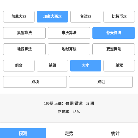
加拿大28
加拿大西28
台湾28
比特币28
狐狸算法
朱厌算法
苍天算法
地藏算法
地狱算法
妄想算法
组合
杀组
大小
单双
双项
双组
100期 正确：48 期 错误：52 期
正确率：48%
预测
走势
统计