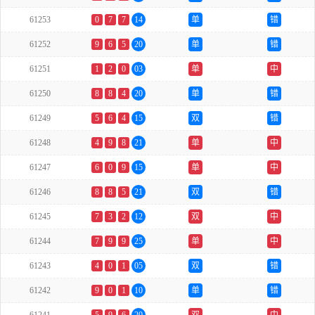
61253
0
7
7
14
单
错
61252
9
6
5
20
单
错
61251
1
2
0
03
单
中
61250
8
8
4
20
单
错
61249
5
6
4
15
双
错
61248
4
9
8
21
单
中
61247
6
0
9
15
单
中
61246
8
8
5
21
双
错
61245
7
3
2
12
双
中
61244
7
9
9
25
单
中
61243
4
0
1
05
双
错
61242
9
0
1
10
单
错