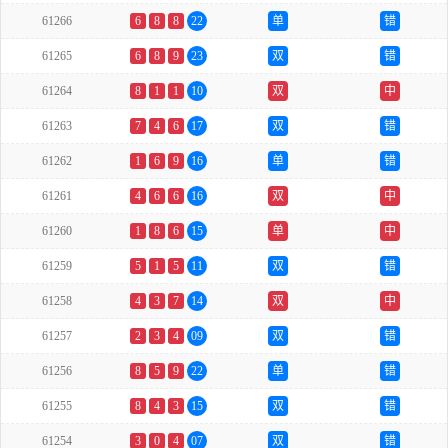
61266
6
8
8
22
单
错
61265
6
8
9
23
双
错
61264
8
1
1
10
双
中
61263
7
4
6
17
双
错
61262
1
6
9
16
单
错
61261
4
6
6
16
双
中
61260
1
8
6
15
单
中
61259
5
1
5
11
双
错
61258
4
3
7
14
双
中
61257
2
3
4
09
双
错
61256
8
5
9
22
单
错
61255
8
4
3
15
双
错
61254
3
0
4
07
双
错