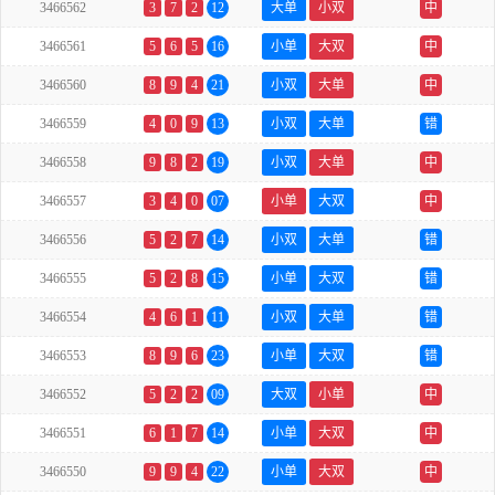
3466562
3
7
2
12
大单
小双
中
3466561
5
6
5
16
小单
大双
中
3466560
8
9
4
21
小双
大单
中
3466559
4
0
9
13
小双
大单
错
3466558
9
8
2
19
小双
大单
中
3466557
3
4
0
07
小单
大双
中
3466556
5
2
7
14
小双
大单
错
3466555
5
2
8
15
小单
大双
错
3466554
4
6
1
11
小双
大单
错
3466553
8
9
6
23
小单
大双
错
3466552
5
2
2
09
大双
小单
中
3466551
6
1
7
14
小单
大双
中
3466550
9
9
4
22
小单
大双
中