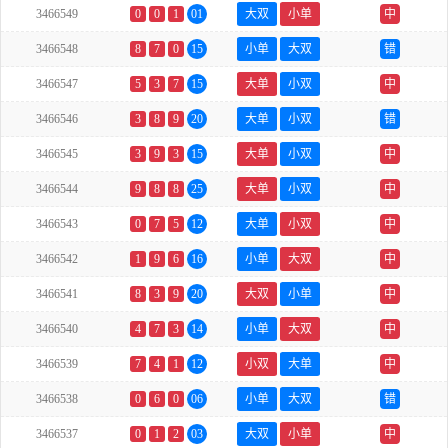
3466549
0
0
1
01
大双
小单
中
3466548
8
7
0
15
小单
大双
错
3466547
5
3
7
15
大单
小双
中
3466546
3
8
9
20
大单
小双
错
3466545
3
9
3
15
大单
小双
中
3466544
9
8
8
25
大单
小双
中
3466543
0
7
5
12
大单
小双
中
3466542
1
9
6
16
小单
大双
中
3466541
8
3
9
20
大双
小单
中
3466540
4
7
3
14
小单
大双
中
3466539
7
4
1
12
小双
大单
中
3466538
0
6
0
06
小单
大双
错
3466537
0
1
2
03
大双
小单
中