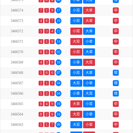
3466575
2
0
4
06
小单
大双
错
3466574
7
1
9
17
小双
大单
中
3466573
4
8
7
19
小双
大单
中
3466572
5
3
4
12
小双
大单
中
3466571
4
1
9
14
大双
小单
中
3466570
0
2
0
02
小双
大单
中
3466569
4
3
9
16
小单
大双
中
3466568
1
0
6
07
小双
大单
错
3466567
2
1
1
04
大双
小单
错
3466566
1
2
1
04
小单
大双
错
3466565
6
4
9
19
大单
小双
中
3466564
8
2
6
16
大双
小单
中
3466563
1
1
7
09
大双
小单
中