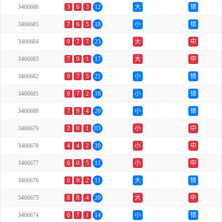
3466686
3
6
3
12
大
错
3466685
7
6
5
18
小
错
3466684
9
7
7
23
大
中
3466683
7
9
1
17
大
中
3466682
9
7
5
21
小
错
3466681
9
7
2
18
小
错
3466680
7
9
4
20
小
错
3466679
2
0
1
03
小
中
3466678
4
4
2
10
小
中
3466677
6
0
5
11
小
中
3466676
0
9
2
11
大
错
3466675
8
8
4
20
大
中
3466674
6
7
1
14
小
错