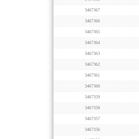
3467367
3467366
3467365
3467364
3467363
3467362
3467361
3467360
3467359
3467358
3467357
3467356