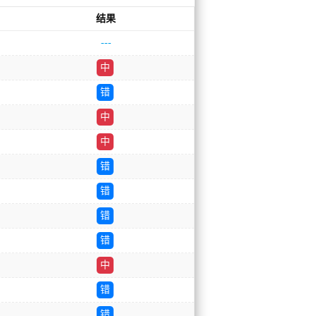
结果
---
中
错
中
中
错
错
错
错
中
错
错