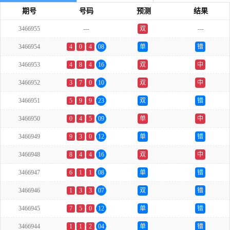
期号
号码
预测
结果
3466955
---
双
---
3466954
4
0
4
08
单
错
3466953
4
8
4
16
双
中
3466952
3
7
0
10
双
中
3466951
5
9
9
23
双
错
3466950
0
4
5
09
单
中
3466949
9
3
0
12
单
错
3466948
8
4
4
16
双
中
3466947
6
1
1
08
单
错
3466946
1
3
3
07
双
错
3466945
7
5
0
12
单
错
3466944
1
1
2
04
单
错