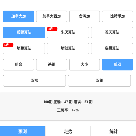
加拿大28
加拿大西28
台湾28
比特币28
狐狸算法
朱厌算法
苍天算法
地藏算法
地狱算法
妄想算法
组合
杀组
大小
单双
双项
双组
100期 正确：47 期 错误：53 期
正确率：47%
预测
走势
统计