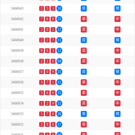
3466943
2
5
3
10
单
错
3466942
7
8
8
23
单
中
3466941
2
9
1
12
双
中
3466940
2
2
7
11
双
错
3466939
9
0
3
12
双
中
3466938
2
2
0
04
双
中
3466937
6
0
9
15
双
错
3466936
3
7
1
11
单
中
3466935
3
6
6
15
单
中
3466934
1
2
9
12
双
中
3466933
5
7
8
20
单
错
3466932
2
9
6
17
单
中