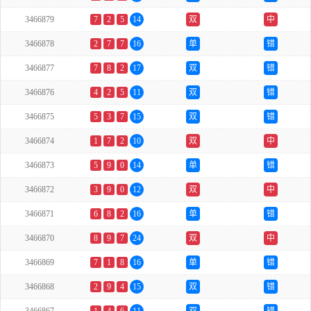
3466879
7
2
5
14
双
中
3466878
2
7
7
16
单
错
3466877
7
8
2
17
双
错
3466876
4
2
5
11
双
错
3466875
5
3
7
15
双
错
3466874
1
7
2
10
双
中
3466873
5
9
0
14
单
错
3466872
3
9
0
12
双
中
3466871
6
8
2
16
单
错
3466870
8
9
7
24
双
中
3466869
7
1
8
16
单
错
3466868
2
9
4
15
双
错