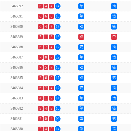
3466892
6
4
4
14
单
错
3466891
6
6
6
18
单
错
3466890
6
4
7
17
双
错
3466889
7
1
8
16
双
中
3466888
6
7
4
17
双
错
3466887
7
8
7
22
单
错
3466886
7
5
7
19
双
错
3466885
2
6
9
17
双
错
3466884
6
7
4
17
双
错
3466883
4
1
9
14
单
错
3466882
9
4
3
16
单
错
3466881
2
0
4
06
单
错
3466880
2
4
8
14
单
错