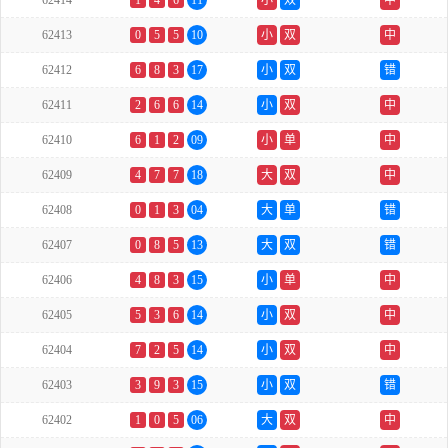
62414
1
4
6
11
小
双
中
62413
0
5
5
10
小
双
中
62412
6
8
3
17
小
双
错
62411
2
6
6
14
小
双
中
62410
6
1
2
09
小
单
中
62409
4
7
7
18
大
双
中
62408
0
1
3
04
大
单
错
62407
0
8
5
13
大
双
错
62406
4
8
3
15
小
单
中
62405
5
3
6
14
小
双
中
62404
7
2
5
14
小
双
中
62403
3
9
3
15
小
双
错
62402
1
0
5
06
大
双
中