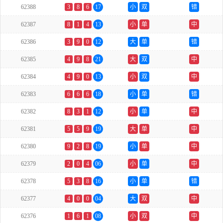
62388
3
8
6
17
小
双
错
62387
8
1
4
13
小
单
中
62386
3
9
0
12
大
单
错
62385
4
9
8
21
大
双
中
62384
4
9
0
13
小
双
中
62383
6
6
6
18
小
单
错
62382
8
3
1
12
小
单
中
62381
5
5
9
19
大
单
中
62380
9
2
8
19
小
单
中
62379
2
0
4
06
小
单
中
62378
5
3
8
16
小
单
错
62377
4
0
0
04
大
双
中
62376
1
6
1
08
小
双
中