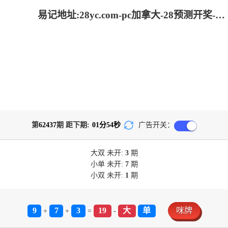
易记地址:28yc.com-pc加拿大-28预测开奖-加拿大28预测
第
62437
期 距下期:
01
分
54
秒
广告开关：
大双
未开:
3
期
小单
未开:
7
期
小双
未开:
1
期
9
7
3
19
大
单
咪牌
+
+
=
-