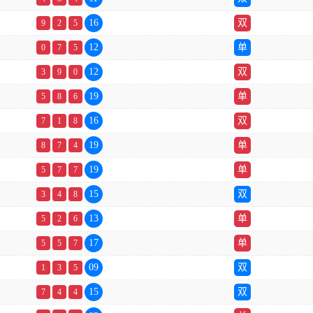
16
双
9
2
5
12
单
0
7
5
12
双
3
9
0
19
单
5
8
6
16
双
7
1
8
19
单
8
7
4
19
单
5
7
7
15
双
3
4
8
13
单
5
2
6
17
单
5
5
7
09
双
1
3
5
15
双
7
4
4