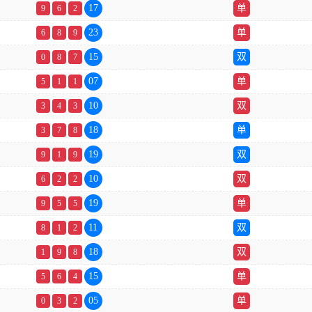
17
单
9
6
2
23
单
6
8
9
15
双
0
8
7
07
单
5
1
1
10
双
3
4
3
18
单
3
7
8
19
双
9
1
9
10
双
6
2
2
19
单
9
5
5
11
双
8
1
2
18
双
1
9
8
15
单
5
6
4
05
单
0
3
2