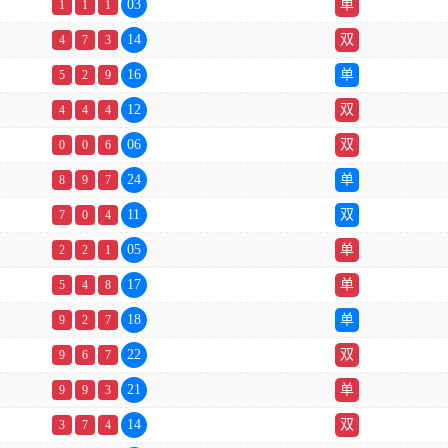
03
单
1
1
1
14
双
4
7
3
16
单
5
2
9
12
双
4
4
4
06
双
0
0
6
24
单
8
9
7
11
双
7
0
4
05
单
2
2
1
17
单
5
4
8
18
单
9
2
7
22
双
9
6
7
21
单
9
9
3
14
双
3
7
4