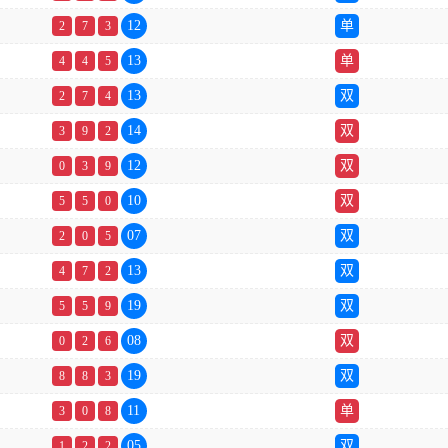
12
单
2
7
3
13
单
4
4
5
13
双
2
7
4
14
双
3
9
2
12
双
0
3
9
10
双
5
5
0
07
双
2
0
5
13
双
4
7
2
19
双
5
5
9
08
双
0
2
6
19
双
8
8
3
11
单
3
0
8
05
双
1
2
2