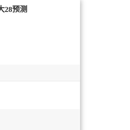
拿大28预测