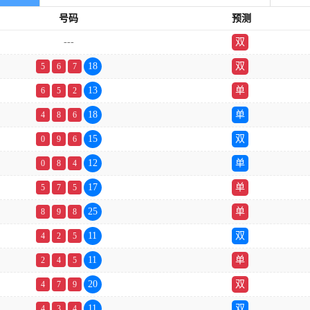
号码
预测
---
双
18
双
5
6
7
13
单
6
5
2
18
单
4
8
6
15
双
0
9
6
12
单
0
8
4
17
单
5
7
5
25
单
8
9
8
11
双
4
2
5
11
单
2
4
5
20
双
4
7
9
11
双
4
3
4