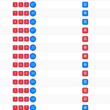
07
双
1
1
5
16
单
7
3
6
21
双
8
9
4
07
单
3
0
4
22
双
8
6
8
23
单
7
7
9
15
单
7
2
6
12
单
7
0
5
10
双
2
0
8
05
双
1
3
1
14
双
5
2
7
10
双
3
4
3
22
单
7
8
7