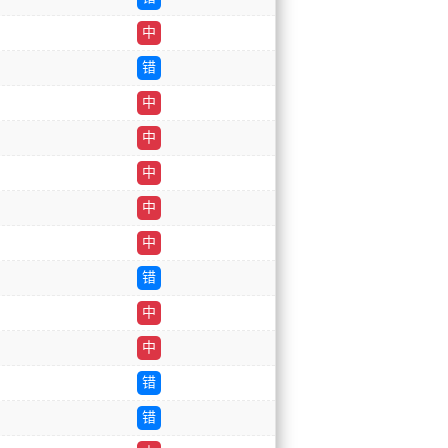
中
错
中
中
中
中
中
错
中
中
错
错