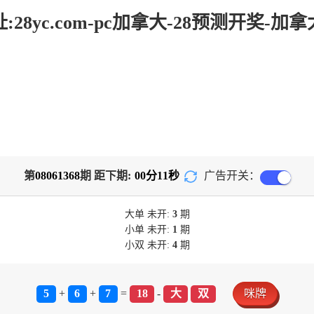
28yc.com-pc加拿大-28预测开奖-加
第
08061368
期 距下期:
00
分
11
秒
广告开关：
大单
未开:
3
期
小单
未开:
1
期
小双
未开:
4
期
5
+
6
+
7
=
18
-
大
双
咪牌