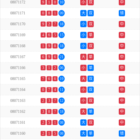
08071172
9
1
0
10
小
双
中
08071171
0
8
1
09
大
双
错
08071170
9
2
7
18
小
双
中
08071169
4
6
5
15
小
单
中
08071168
1
9
8
18
小
双
中
08071167
6
9
6
21
大
单
中
08071166
3
1
2
06
小
单
中
08071165
7
6
6
19
大
双
中
08071164
0
7
4
11
小
双
中
08071163
2
3
7
12
小
双
中
08071162
3
8
7
18
大
单
中
08071161
2
5
1
08
大
双
中
08071160
2
1
5
08
大
单
错