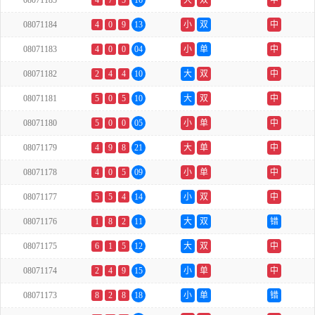
08071185
4
7
5
16
大
双
中
08071184
4
0
9
13
小
双
中
08071183
4
0
0
04
小
单
中
08071182
2
4
4
10
大
双
中
08071181
5
0
5
10
大
双
中
08071180
5
0
0
05
小
单
中
08071179
4
9
8
21
大
单
中
08071178
4
0
5
09
小
单
中
08071177
5
5
4
14
小
双
中
08071176
1
8
2
11
大
双
错
08071175
6
1
5
12
大
双
中
08071174
2
4
9
15
小
单
中
08071173
8
2
8
18
小
单
错