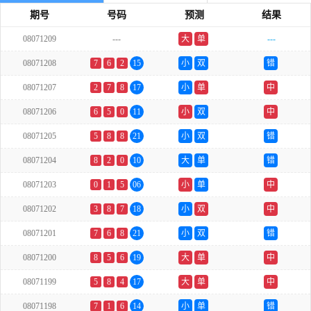
期号
号码
预测
结果
08071209
---
大
单
---
08071208
7
6
2
15
小
双
错
08071207
2
7
8
17
小
单
中
08071206
6
5
0
11
小
双
中
08071205
5
8
8
21
小
双
错
08071204
8
2
0
10
大
单
错
08071203
0
1
5
06
小
单
中
08071202
3
8
7
18
小
双
中
08071201
7
6
8
21
小
双
错
08071200
8
5
6
19
大
单
中
08071199
5
8
4
17
大
单
中
08071198
7
1
6
14
小
单
错