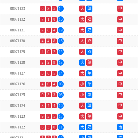
08071133
6
3
5
14
大
单
中
08071132
7
1
8
16
大
双
中
08071131
7
8
4
19
大
双
中
08071130
4
4
8
16
大
双
中
08071129
4
9
2
15
大
双
中
08071128
2
2
9
13
大
单
中
08071127
3
6
5
14
大
单
中
08071126
4
0
4
08
小
单
中
08071125
0
3
3
06
小
单
中
08071124
8
4
4
16
大
单
中
08071123
9
3
5
17
大
单
中
08071122
6
5
0
11
大
双
错