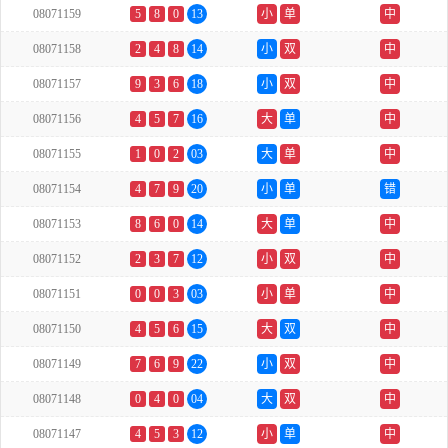
08071159
5
8
0
13
小
单
中
08071158
2
4
8
14
小
双
中
08071157
9
3
6
18
小
双
中
08071156
4
5
7
16
大
单
中
08071155
1
0
2
03
大
单
中
08071154
4
7
9
20
小
单
错
08071153
8
6
0
14
大
单
中
08071152
2
3
7
12
小
双
中
08071151
0
0
3
03
小
单
中
08071150
4
5
6
15
大
双
中
08071149
7
6
9
22
小
双
中
08071148
0
4
0
04
大
双
中
08071147
4
5
3
12
小
单
中