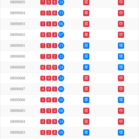
08090695
7
9
8
24
双
中
08090694
2
5
8
15
单
中
08090693
1
1
4
06
双
中
08090692
0
3
4
07
单
中
08090691
7
1
5
13
双
错
08090690
7
6
2
15
双
错
08090689
6
9
9
24
单
错
08090688
9
9
6
24
双
中
08090687
4
0
2
06
双
中
08090686
1
6
3
10
单
错
08090685
1
3
4
08
双
中
08090684
4
1
9
14
双
中
08090683
0
2
8
10
单
错