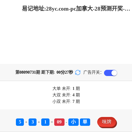
易记地址:28yc.com-pc加拿大-28预测开奖-加拿大28预测
第
08090731
期 距下期:
00
分
27
秒
广告开关：
大单
未开:
1
期
大双
未开:
4
期
小双
未开:
7
期
5
3
1
09
小
单
咪牌
+
+
=
-