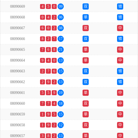
08090669
4
5
0
09
双
错
08090668
0
4
2
06
单
错
08090667
6
0
2
08
双
中
08090666
8
2
7
17
双
错
08090665
7
6
8
21
单
中
08090664
9
4
0
13
单
中
08090663
2
7
6
15
双
错
08090662
2
9
2
13
双
错
08090661
5
5
9
19
单
中
08090660
7
7
4
18
双
中
08090659
1
9
5
15
单
中
08090658
1
9
2
12
双
中
08090657
3
8
2
13
单
中