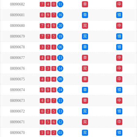
08090682
7
4
0
11
单
中
08090681
0
9
7
16
单
错
08090680
7
4
9
20
双
中
08090679
7
7
5
19
双
错
08090678
3
2
1
06
单
错
08090677
4
8
1
13
单
中
08090676
2
3
9
14
双
中
08090675
4
1
4
09
单
中
08090674
9
9
6
24
单
错
08090673
4
0
7
11
单
中
08090672
6
2
5
13
双
错
08090671
1
5
6
12
双
中
08090670
1
0
2
03
双
错