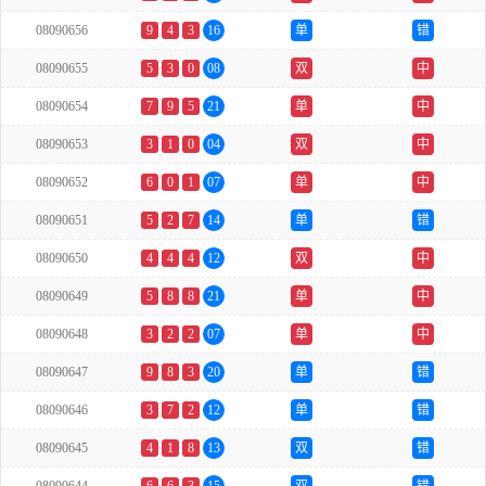
08090656
9
4
3
16
单
错
08090655
5
3
0
08
双
中
08090654
7
9
5
21
单
中
08090653
3
1
0
04
双
中
08090652
6
0
1
07
单
中
08090651
5
2
7
14
单
错
08090650
4
4
4
12
双
中
08090649
5
8
8
21
单
中
08090648
3
2
2
07
单
中
08090647
9
8
3
20
单
错
08090646
3
7
2
12
单
错
08090645
4
1
8
13
双
错