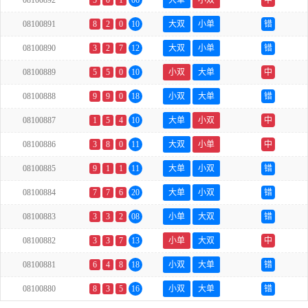
08100892
5
0
1
06
大单
小双
中
08100891
8
2
0
10
大双
小单
错
08100890
3
2
7
12
大双
小单
错
08100889
5
5
0
10
小双
大单
中
08100888
9
9
0
18
小双
大单
错
08100887
1
5
4
10
大单
小双
中
08100886
3
8
0
11
大双
小单
中
08100885
9
1
1
11
大单
小双
错
08100884
7
7
6
20
大单
小双
错
08100883
3
3
2
08
小单
大双
错
08100882
3
3
7
13
小单
大双
中
08100881
6
4
8
18
小双
大单
错
08100880
8
3
5
16
小双
大单
错