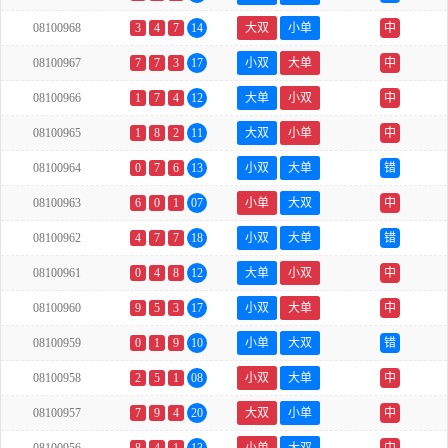
08100968
3
4
7
14
大双
小单
中
08100967
7
7
3
17
小双
大单
中
08100966
1
7
4
12
大单
小双
中
08100965
1
8
2
11
大双
小单
中
08100964
0
7
6
13
小双
大单
错
08100963
6
0
1
07
小单
大双
中
08100962
4
7
7
18
小双
大单
错
08100961
0
4
8
12
大单
小双
中
08100960
9
5
3
17
小双
大单
中
08100959
0
1
9
10
小单
大双
错
08100958
2
5
1
08
小双
大单
中
08100957
7
9
4
20
大双
小单
中