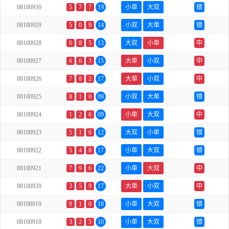
08100930
5
7
7
19
小单
大双
错
08100929
5
0
9
14
小双
大单
错
08100928
0
8
5
13
大双
小单
中
08100927
6
6
3
15
大单
小双
中
08100926
7
8
2
17
大单
小双
中
08100925
8
1
0
09
小双
大单
错
08100924
1
2
6
09
小单
大双
中
08100923
5
1
6
12
大双
小单
错
08100922
5
4
8
17
小单
大双
错
08100921
7
9
6
22
小单
大双
中
08100920
3
5
9
17
大单
小双
中
08100919
9
1
0
10
小单
大双
错
08100918
3
2
5
10
小单
大双
错