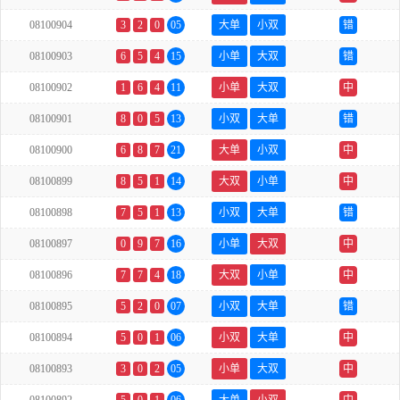
08100904
3
2
0
05
大单
小双
错
08100903
6
5
4
15
小单
大双
错
08100902
1
6
4
11
小单
大双
中
08100901
8
0
5
13
小双
大单
错
08100900
6
8
7
21
大单
小双
中
08100899
8
5
1
14
大双
小单
中
08100898
7
5
1
13
小双
大单
错
08100897
0
9
7
16
小单
大双
中
08100896
7
7
4
18
大双
小单
中
08100895
5
2
0
07
小双
大单
错
08100894
5
0
1
06
小双
大单
中
08100893
3
0
2
05
小单
大双
中