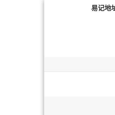
易记地址: