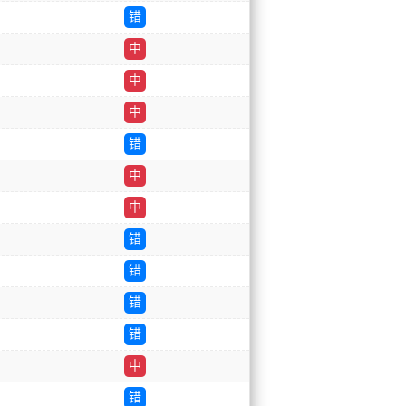
错
中
中
中
错
中
中
错
错
错
错
中
错