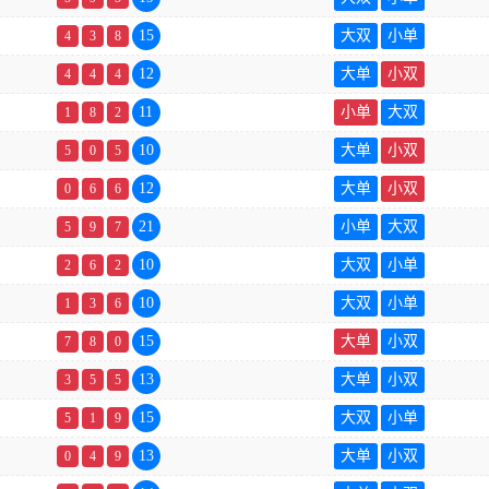
15
大双
小单
4
3
8
12
大单
小双
4
4
4
11
小单
大双
1
8
2
10
大单
小双
5
0
5
12
大单
小双
0
6
6
21
小单
大双
5
9
7
10
大双
小单
2
6
2
10
大双
小单
1
3
6
15
大单
小双
7
8
0
13
大单
小双
3
5
5
15
大双
小单
5
1
9
13
大单
小双
0
4
9