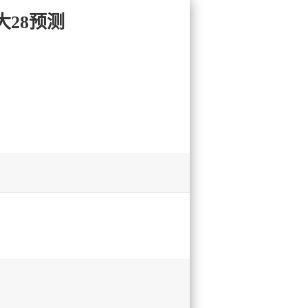
拿大28预测