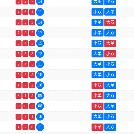
14
大单
小双
5
2
7
11
小双
大单
4
6
1
14
小单
大双
8
3
3
17
小单
大双
7
8
2
15
小双
大单
8
4
3
12
大单
小双
6
3
3
11
大单
小双
2
4
5
18
大单
小双
5
8
5
10
小双
大单
1
7
2
09
小单
大双
3
1
5
08
小双
大单
5
0
3
18
大单
小双
9
8
1
11
小单
大双
4
7
0