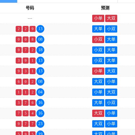
号码
预测
---
小单
大双
13
大单
小双
2
2
9
08
小双
大单
0
0
8
18
小双
大单
9
7
2
13
小双
大单
3
9
1
13
小单
大双
9
3
1
08
大双
小单
6
0
2
04
小单
大双
1
1
2
16
大单
小双
3
7
6
16
大双
小单
7
5
4
23
大双
小单
9
7
7
19
大双
小单
5
9
5