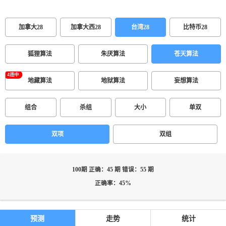
加拿大28
加拿大西28
台湾28
比特币28
狐狸算法
朱厌算法
苍天算法
地藏算法
地狱算法
妄想算法
组合
杀组
大小
单双
双项
双组
100期 正确：45 期 错误：55 期
正确率：45%
预测
走势
统计