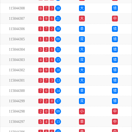
115044308
0
7
3
10
大
错
115044307
6
9
6
21
大
中
115044306
1
7
2
10
单
错
115044305
1
3
5
09
双
错
115044304
3
2
6
11
大
错
115044303
4
5
6
15
双
错
115044302
0
9
1
10
大
错
115044301
3
7
3
13
大
错
115044300
7
6
1
14
单
错
115044299
7
2
8
17
双
错
115044298
2
0
7
09
小
中
115044297
5
4
4
13
单
中