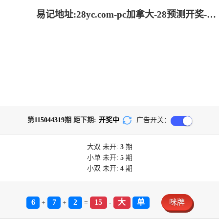
易记地址:28yc.com-pc加拿大-28预测开奖-加拿大28预测
第
115044319
期 距下期:
开奖中
广告开关：
大双
未开:
3
期
小单
未开:
5
期
小双
未开:
4
期
6
7
2
15
大
单
咪牌
+
+
=
-