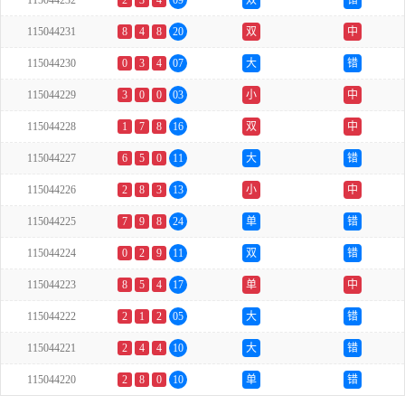
115044232
2
3
4
09
双
错
115044231
8
4
8
20
双
中
115044230
0
3
4
07
大
错
115044229
3
0
0
03
小
中
115044228
1
7
8
16
双
中
115044227
6
5
0
11
大
错
115044226
2
8
3
13
小
中
115044225
7
9
8
24
单
错
115044224
0
2
9
11
双
错
115044223
8
5
4
17
单
中
115044222
2
1
2
05
大
错
115044221
2
4
4
10
大
错
115044220
2
8
0
10
单
错