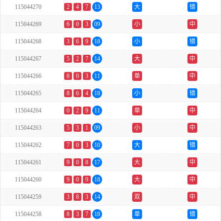
115044270
2
4
7
13
大
错
115044269
6
0
3
09
小
中
115044268
3
6
9
18
小
错
115044267
5
2
7
14
大
中
115044266
8
0
3
11
单
中
115044265
8
6
4
18
小
错
115044264
0
2
9
11
单
中
115044263
5
3
1
09
小
中
115044262
7
0
3
10
大
错
115044261
9
0
8
17
大
中
115044260
9
0
9
18
大
中
115044259
3
8
3
14
双
中
115044258
8
3
7
18
单
错