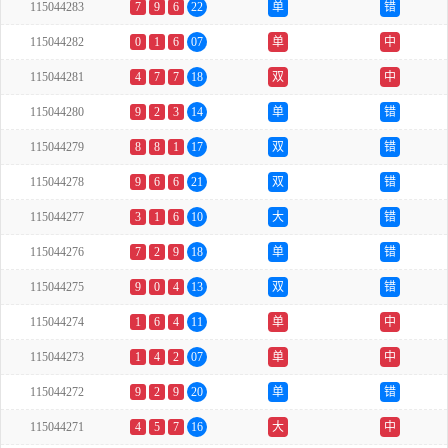
115044283
7
9
6
22
单
错
115044282
0
1
6
07
单
中
115044281
4
7
7
18
双
中
115044280
9
2
3
14
单
错
115044279
8
8
1
17
双
错
115044278
9
6
6
21
双
错
115044277
3
1
6
10
大
错
115044276
7
2
9
18
单
错
115044275
9
0
4
13
双
错
115044274
1
6
4
11
单
中
115044273
1
4
2
07
单
中
115044272
9
2
9
20
单
错
115044271
4
5
7
16
大
中