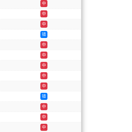
中
中
中
错
中
中
中
中
中
错
中
中
中