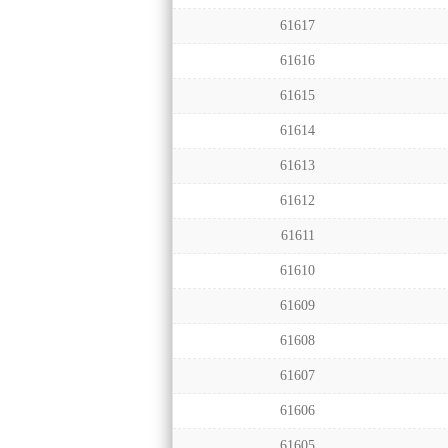
61617
61616
61615
61614
61613
61612
61611
61610
61609
61608
61607
61606
61605