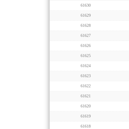
61630
61629
61628
61627
61626
61625
61624
61623
61622
61621
61620
61619
61618