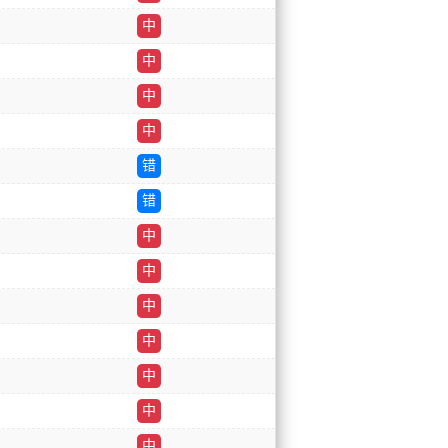
中
中
中
中
错
错
中
中
中
中
中
中
中