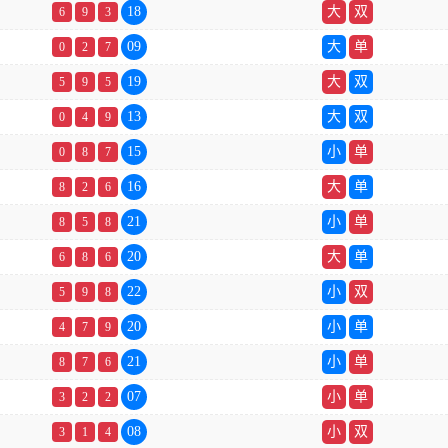
18
大
双
6
9
3
09
大
单
0
2
7
19
大
双
5
9
5
13
大
双
0
4
9
15
小
单
0
8
7
16
大
单
8
2
6
21
小
单
8
5
8
20
大
单
6
8
6
22
小
双
5
9
8
20
小
单
4
7
9
21
小
单
8
7
6
07
小
单
3
2
2
08
小
双
3
1
4