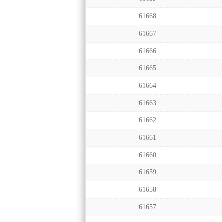
61668
61667
61666
61665
61664
61663
61662
61661
61660
61659
61658
61657