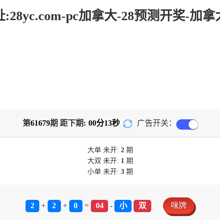
28yc.com-pc加拿大-28预测开奖-加
第
61679
期 距下期:
00
分
13
秒
广告开关：
大单
未开:
2
期
大双
未开:
1
期
小单
未开:
3
期
2
+
2
+
0
=
04
-
小
双
咪牌