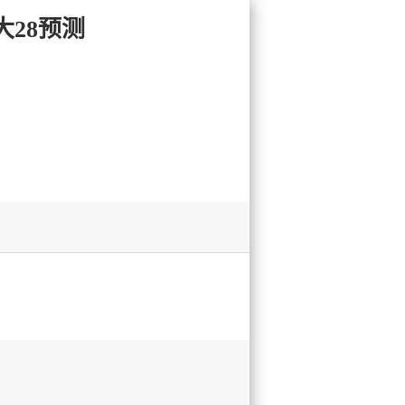
拿大28预测