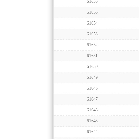
61656
61655
61654
61653
61652
61651
61650
61649
61648
61647
61646
61645
61644