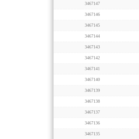
3467147
3467146
3467145
3467144
3467143
3467142
3467141
3467140
3467139
3467138
3467137
3467136
3467135