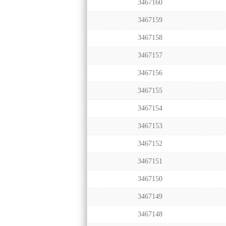
3467160
3467159
3467158
3467157
3467156
3467155
3467154
3467153
3467152
3467151
3467150
3467149
3467148