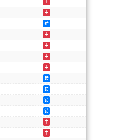
中
中
错
中
中
中
中
错
错
错
错
中
中