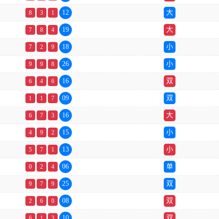
12
大
8
3
1
19
大
7
8
4
18
小
7
2
9
26
小
9
9
8
16
双
6
4
6
09
双
1
1
7
16
大
6
7
3
15
小
4
9
2
13
小
5
7
1
06
单
0
2
4
25
双
9
7
9
08
双
2
6
0
10
双
6
1
3