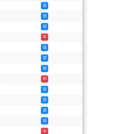
错
错
错
中
错
错
错
中
错
错
错
错
中