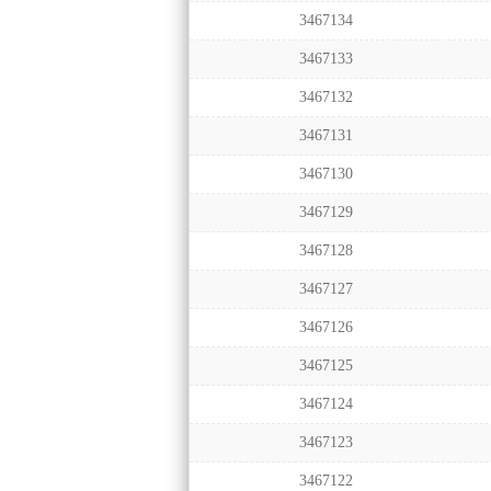
3467134
3467133
3467132
3467131
3467130
3467129
3467128
3467127
3467126
3467125
3467124
3467123
3467122