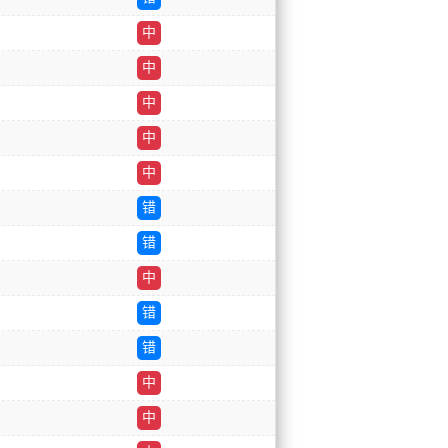
中
中
中
中
中
错
错
中
错
错
中
中