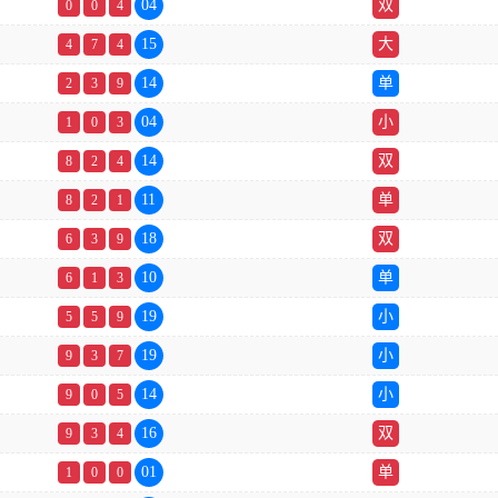
04
双
0
0
4
15
大
4
7
4
14
单
2
3
9
04
小
1
0
3
14
双
8
2
4
11
单
8
2
1
18
双
6
3
9
10
单
6
1
3
19
小
5
5
9
19
小
9
3
7
14
小
9
0
5
16
双
9
3
4
01
单
1
0
0