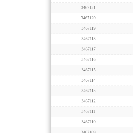
3467121
3467120
3467119
3467118
3467117
3467116
3467115
3467114
3467113
3467112
3467111
3467110
3467109