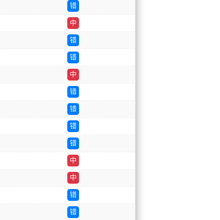
错
中
错
错
中
错
错
错
错
中
中
错
错