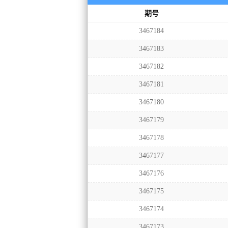
期号
3467184
3467183
3467182
3467181
3467180
3467179
3467178
3467177
3467176
3467175
3467174
3467173