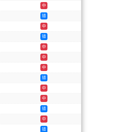
中
错
中
错
中
中
中
错
中
中
错
中
错