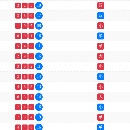
10
双
3
2
5
17
双
3
8
6
08
小
1
0
7
16
单
6
9
1
11
单
5
4
2
16
大
2
9
5
11
小
3
6
2
14
小
2
8
4
13
小
4
6
3
14
大
6
3
5
16
小
7
1
8
19
单
7
8
4
16
单
4
4
8