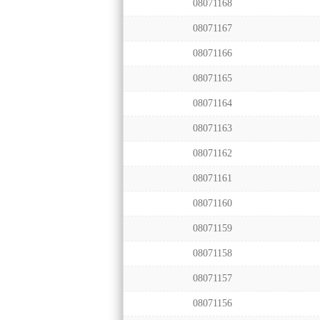
08071168
08071167
08071166
08071165
08071164
08071163
08071162
08071161
08071160
08071159
08071158
08071157
08071156