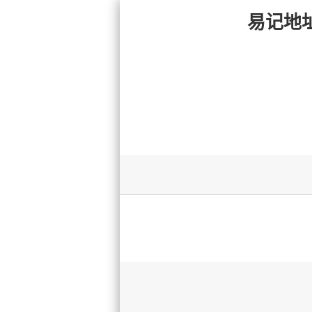
易记地址: