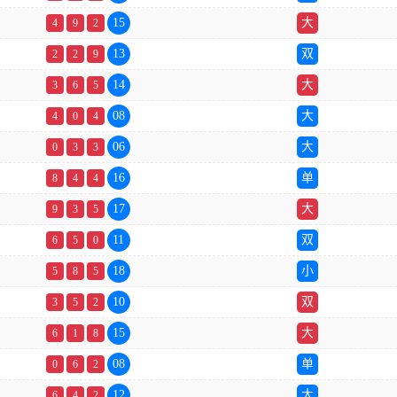
15
大
4
9
2
13
双
2
2
9
14
大
3
6
5
08
大
4
0
4
06
大
0
3
3
16
单
8
4
4
17
大
9
3
5
11
双
6
5
0
18
小
5
8
5
10
双
3
5
2
15
大
6
1
8
08
单
0
6
2
12
大
6
4
2