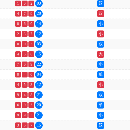
03
双
1
0
2
20
双
4
7
9
14
小
8
6
0
12
小
2
3
7
03
双
0
0
3
15
大
4
5
6
22
小
7
6
9
04
单
0
4
0
12
小
4
5
3
21
双
9
4
8
20
单
6
9
5
21
小
9
9
3
15
双
3
5
7