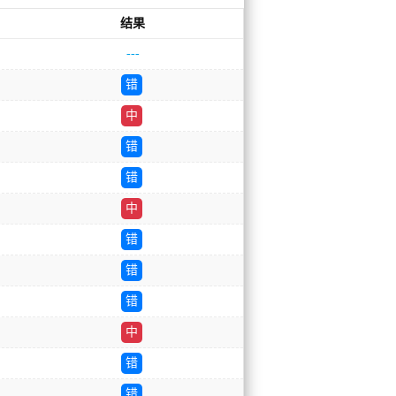
结果
---
错
中
错
错
中
错
错
错
中
错
错