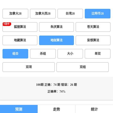
加拿大28
加拿大西28
台湾28
比特币28
狐狸算法
朱厌算法
苍天算法
地藏算法
地狱算法
妄想算法
组合
杀组
大小
单双
双项
双组
100期 正确：74 期 错误：26 期
正确率：74%
预测
走势
统计