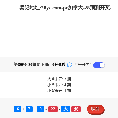
易记地址:28yc.com-pc加拿大-28预测开奖-加拿大28预测
第
08090080
期 距下期:
00
分
45
秒
广告开关：
大单
未开:
2
期
小单
未开:
4
期
小双
未开:
1
期
6
7
9
22
大
双
咪牌
+
+
=
-