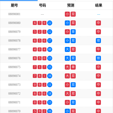
期号
号码
预测
结果
08090081
---
小
双
---
08090080
6
7
9
22
小
双
中
08090079
5
2
5
12
小
单
中
08090078
6
5
6
17
小
双
错
08090077
4
0
4
08
大
双
中
08090076
8
5
0
13
大
双
错
08090075
7
1
7
15
大
单
中
08090074
7
8
1
16
大
双
中
08090073
0
9
2
11
小
双
中
08090072
6
6
6
18
大
双
中
08090071
0
5
8
13
小
双
中
08090070
5
9
2
16
小
双
中