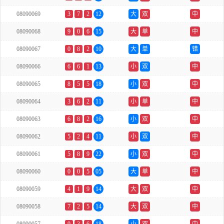
08090069
3
7
2
12
大
双
中
08090068
9
0
6
15
大
单
中
08090067
0
8
2
10
大
单
错
08090066
6
6
1
13
小
双
中
08090065
8
5
5
18
小
双
中
08090064
3
6
2
11
小
单
中
08090063
6
8
2
16
小
双
中
08090062
5
2
4
11
小
双
中
08090061
5
8
9
22
小
双
中
08090060
0
0
5
05
大
单
中
08090059
4
1
9
14
大
双
中
08090058
7
2
5
14
大
双
中