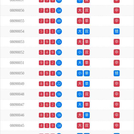
08090057
9
3
6
18
小
双
中
08090056
7
4
3
14
大
双
中
08090055
2
0
7
09
小
单
中
08090054
5
1
1
07
大
双
错
08090053
3
9
3
15
大
单
中
08090052
5
4
9
18
小
双
中
08090051
9
0
2
11
大
单
中
08090050
6
9
1
16
小
单
错
08090049
8
6
8
22
大
单
中
08090048
4
8
4
16
小
双
中
08090047
3
6
2
11
大
单
中
08090046
8
3
5
16
大
单
中
08090045
4
1
9
14
大
双
中