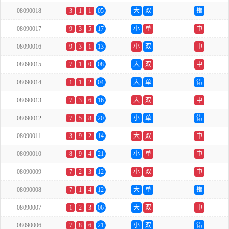
08090018
3
1
1
05
大
双
错
08090017
9
3
5
17
小
单
中
08090016
9
3
1
13
小
双
中
08090015
7
1
0
08
大
双
中
08090014
1
1
2
04
大
单
错
08090013
7
3
6
16
大
双
中
08090012
7
5
8
20
小
单
错
08090011
3
9
2
14
大
双
中
08090010
8
9
4
21
小
单
中
08090009
7
2
3
12
小
双
中
08090008
7
1
4
12
大
单
错
08090007
1
2
3
06
大
双
中
08090006
7
8
6
21
小
双
错